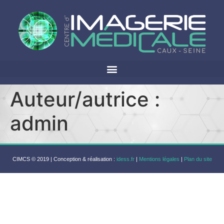
Auteur/autrice :
admin
CIMCS © 2019 | Conception & réalisation :
idess.fr
|
Mentions légales
|
Plan du site