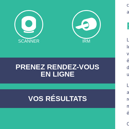
c
a
L
SCANNER
IRM
l
v
é
PRENEZ RENDEZ-VOUS
d
EN LIGNE
u
L
a
VOS RÉSULTATS
r
m
é
C