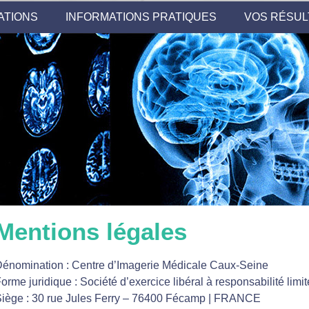
ATIONS
INFORMATIONS PRATIQUES
VOS RÉSUL
Mentions légales
énomination : Centre d’Imagerie Médicale Caux-Seine
orme juridique : Société d’exercice libéral à responsabilité limi
iège : 30 rue Jules Ferry – 76400 Fécamp | FRANCE