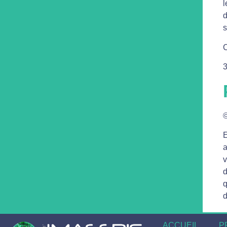
l
d
s
C
3
©
E
a
v
d
q
ACCUEIL
P