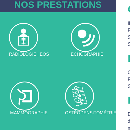
NOS PRESTATIONS
F
S
S
RADIOLOGIE | EOS
ECHOGRAPHIE
F
S
MAMMOGRAPHIE
OSTÉODENSITOMÉTRIE
D
d
n